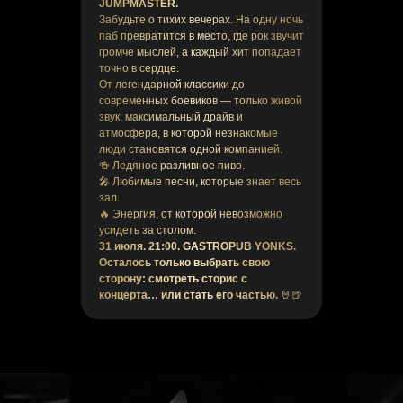
JUMPMASTER.
Забудьте о тихих вечерах. На одну ночь
паб превратится в место, где рок звучит
громче мыслей, а каждый хит попадает
точно в сердце.
От легендарной классики до
современных боевиков — только живой
звук, максимальный драйв и
атмосфера, в которой незнакомые
люди становятся одной компанией.
🍻 Ледяное разливное пиво.
🎤 Любимые песни, которые знает весь
зал.
🔥 Энергия, от которой невозможно
усидеть за столом.
31 июля. 21:00. GASTROPUB YONKS.
Осталось только выбрать свою
сторону: смотреть сторис с
концерта… или стать его частью.
🤘🍺
4 гостя из 5
рекомендуют нас родным
и близким