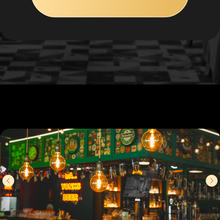
Приходите и окунитесь
в атмосферу ирландского
паба
Находимся в
2 минутах
от метро
Профсоюзная